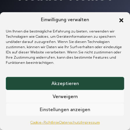
Home
Header Home1
Einwilligung verwalten
Um Ihnen die bestmögliche Erfahrung zu bieten, verwenden wir
Technologien wie Cookies, um Geräteinformationen zu speichern
und/oder darauf zuzugreifen. Wenn Sie diesen Technologien
zustimmen, können wir Daten wie Ihr Surfverhalten oder eindeutige
IDs auf dieser Website verarbeiten. Wenn Sie nicht zustimmen oder
Ihre Zustimmung widerrufen, kann dies bestimmte Features und
Funktionen beeinträchtigen.
needhelp@example.com
Tel: +666-888-9999
121 King Street, Melbourne
Akzeptieren
Verweigern
Einstellungen anzeigen
Cookie-Richtlinie
Datenschutz
Impressum