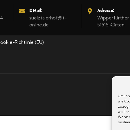
E-Mail:
Adresse:
94
suelztalerhof@t-
Wipperfürther 
online.de
51515 Kürten
ookie-Richtlinie (EU)
Um Ihn
wie Co
zuzugr
wie Ihr
Wenn S
bestim