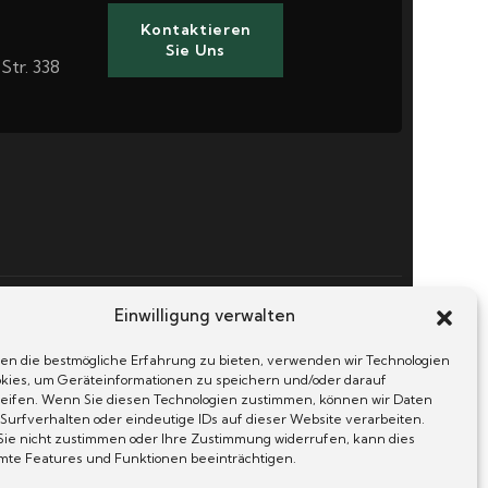
Kontaktieren
Sie Uns
Str. 338
Einwilligung verwalten
en die bestmögliche Erfahrung zu bieten, verwenden wir Technologien
okies, um Geräteinformationen zu speichern und/oder darauf
eifen. Wenn Sie diesen Technologien zustimmen, können wir Daten
 Surfverhalten oder eindeutige IDs auf dieser Website verarbeiten.
ie nicht zustimmen oder Ihre Zustimmung widerrufen, kann dies
mte Features und Funktionen beeinträchtigen.