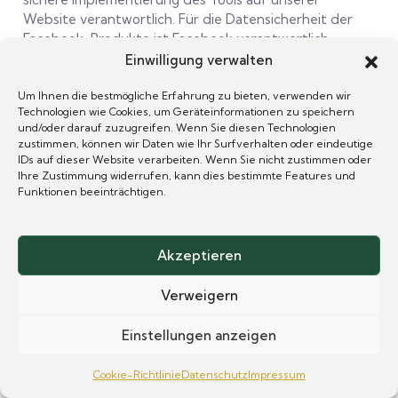
Website verantwortlich. Für die Datensicherheit der
Facebook-Produkte ist Facebook verantwortlich.
Betroffenenrechte (z. B. Auskunftsersuchen)
Einwilligung verwalten
hinsichtlich der bei Facebook verarbeiteten Daten
können Sie direkt bei Facebook geltend machen. Wenn
Um Ihnen die bestmögliche Erfahrung zu bieten, verwenden wir
Technologien wie Cookies, um Geräteinformationen zu speichern
Sie die Betroffenenrechte bei uns geltend machen,
und/oder darauf zuzugreifen. Wenn Sie diesen Technologien
sind wir verpflichtet, diese an Facebook weiterzuleiten.
zustimmen, können wir Daten wie Ihr Surfverhalten oder eindeutige
IDs auf dieser Website verarbeiten. Wenn Sie nicht zustimmen oder
Die Datenübertragung in die USA wird auf die
Ihre Zustimmung widerrufen, kann dies bestimmte Features und
Standardvertragsklauseln der EU-Kommission
Funktionen beeinträchtigen.
gestützt. Details finden Sie hier:
https://www.facebook.com/legal/EU_data_transfer_a
ddendum
,
https://de-
Akzeptieren
de.facebook.com/help/566994660333381
und
https://www.facebook.com/policy.php
.
Verweigern
Das Unternehmen verfügt über eine Zertifizierung
Einstellungen anzeigen
nach dem „EU-US Data Privacy Framework“ (DPF). Der
DPF ist ein Übereinkommen zwischen der Europäischen
Cookie-Richtlinie
Datenschutz
Impressum
Union und den USA, der die Einhaltung europäischer